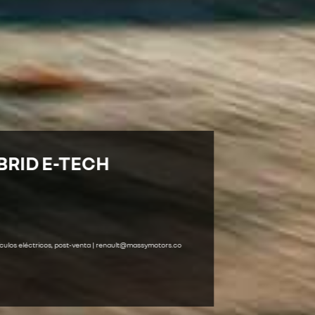
-TECH
s, post-venta | renault@massymotors.co