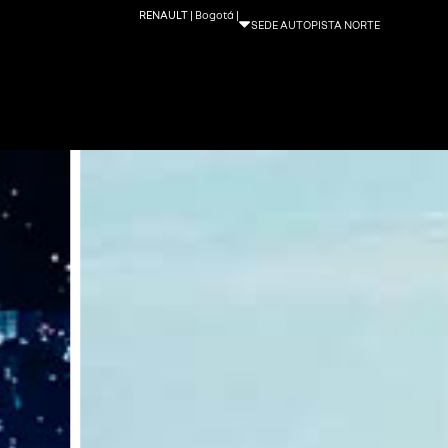
RENAULT
| Bogotá |