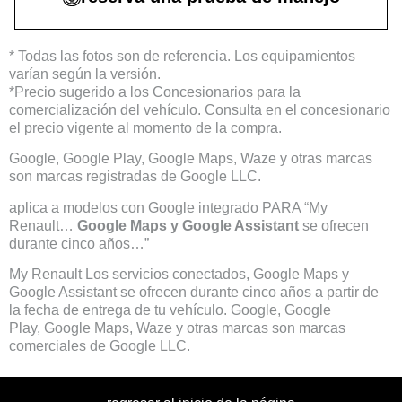
* Todas las fotos son de referencia. Los equipamientos
varían según la versión.
*Precio sugerido a los Concesionarios para la
comercialización del vehículo. Consulta en el concesionario
el precio vigente al momento de la compra.
Google, Google Play, Google Maps, Waze y otras marcas
son marcas registradas de Google LLC.
aplica a modelos con Google integrado PARA “My
Renault…
Google Maps y Google Assistant
se ofrecen
durante cinco años…”
My Renault Los servicios conectados, Google Maps y
Google Assistant se ofrecen durante cinco años a partir de
la fecha de entrega de tu vehículo. Google, Google
Play, Google Maps, Waze y otras marcas son marcas
comerciales de Google LLC.