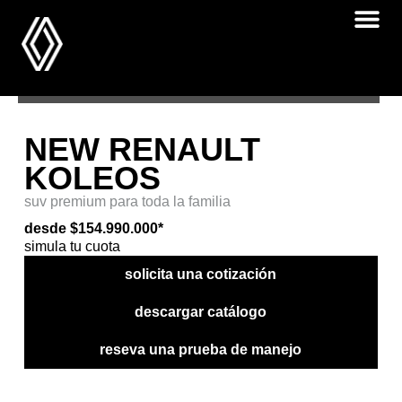
$154.990.000
una
una
NEW
cotización
prueba
KOLEOS
de
manejo
NEW RENAULT
KOLEOS
suv premium para toda la familia
desde $154.990.000*
simula tu cuota
solicita una cotización
descargar catálogo
reseva una prueba de manejo