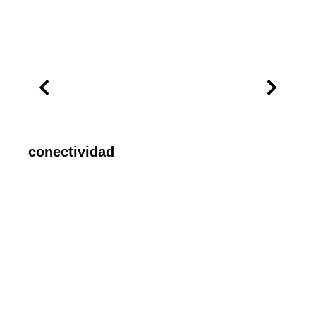
conectividad
appl
aut