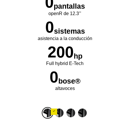
0
pantallas
openR de 12.3’’
0
sistemas
asistencia a la conducción
200
hp
Full hybrid E-Tech
0
bose®
altavoces